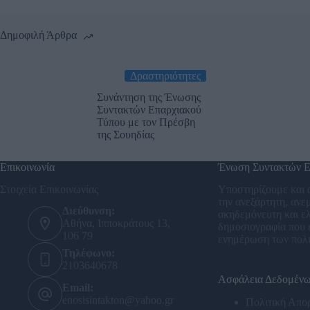
Δημοφιλή Άρθρα
Δραστηριότητες
Συνάντηση της Ένωσης
Συντακτών Επαρχιακού
Τύπου με τον Πρέσβη
της Σουηδίας
Επικοινωνία
Ένωση Συντακτών Ε
Στοιχεία Επικοινωνίας
Υποστηρίζουμε και 
την ανεξάρτητη, ανε
Διεύθυνση:
ακηδεμόνευτη και ε
Αθήνα, Ιπποκράτους 13,
δημοσιογραφία που ε
106 79
ενημέρωση των πολ
Τηλέφωνο:
2103640678
Ασφάλεια Δεδομέν
Email:
enosisintakton@yahoo.gr
Πολιτική Απο