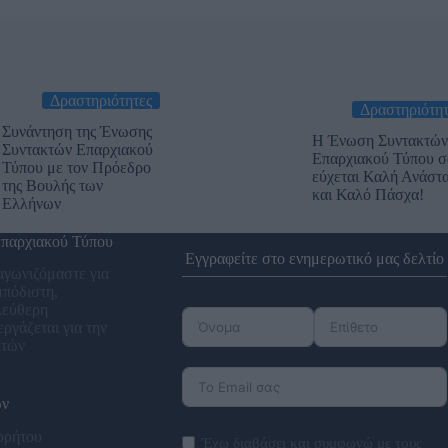
Δραστηριότητες
Δραστηριότητ
Συνάντηση της Ένωσης
Η Ένωση Συντακτών
Συντακτών Επαρχιακού
Επαρχιακού Τύπου σ
Τύπου με τον Πρόεδρο
εύχεται Καλή Ανάστ
της Βουλής των
και Καλό Πάσχα!
Ελλήνων
παρχιακού Τύπου
Εγγραφείτε στο ενημερωτικό μας δελτίο
αγωνιζόμαστε για
μπόδιστη,
λεύθερη
ργάζεται για την
ιτών
ων
ρρήτου
Έχω διαβάσει και συμφωνώ με τους