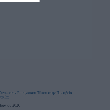
υντακτών Επαρχιακού Τύπου στην Πρεσβεία
γαλίας
Μαρτίου 2026