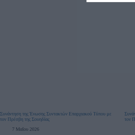
Συνάντηση της Ένωσης Συντακτών Επαρχιακού Τύπου με
Συνά
τον Πρέσβη της Σουηδίας
τον 
7 Μαΐου 2026