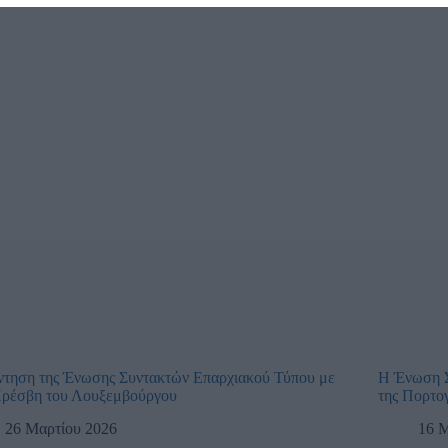
ντηση της Ένωσης Συντακτών Επαρχιακού Τύπου με
Η Ένωση Σ
Πρέσβη του Λουξεμβούργου
της Πορτο
26 Μαρτίου 2026
16 