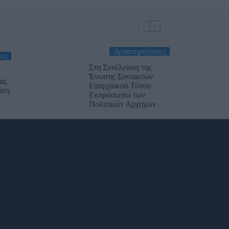
Δραστηριότητες
ες
Στη Συνέλευση της
Ένωσης Συντακτών
ας
Επαρχιακού Τύπου
αση
Εκπρόσωποι των
Πολιτικών Αρχηγών