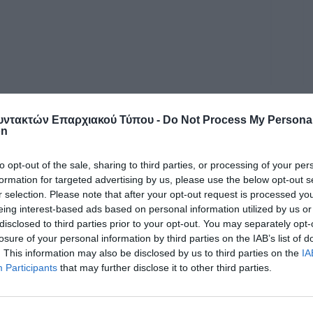
α Ελένη Τράκα, βραβεύθηκε από το Εργαστήρι
ντακτών Επαρχιακού Τύπου -
Do Not Process My Persona
on
ι Αλληλεγγύης του Δήμου Τρίπολης κα. Κλειώ
to opt-out of the sale, sharing to third parties, or processing of your per
formation for targeted advertising by us, please use the below opt-out s
r selection. Please note that after your opt-out request is processed y
eing interest-based ads based on personal information utilized by us or
disclosed to third parties prior to your opt-out. You may separately opt-
losure of your personal information by third parties on the IAB’s list of
. This information may also be disclosed by us to third parties on the
IA
Participants
that may further disclose it to other third parties.