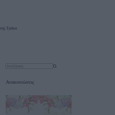
δηλώσεις
Επικοινωνία
νης Τράκα
No
results
Ανακοινώσεις