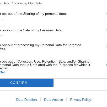
l Data Processing Opt Outs
o opt-out of the Sharing of my personal data.
om
In
o opt-out of the Sale of my Personal Data.
In
to opt-out of processing my Personal Data for Targeted
ing.
In
o opt-out of Collection, Use, Retention, Sale, and/or Sharing
ΕΠΌΜΕΝΟ
ΆΡΘΡΟ
ersonal Data that Is Unrelated with the Purposes for which it
lected.
Με μεγάλη επιτυχία η Ετήσια Τακτική
Out
Γενική Συνέλευση των μελών της
Ένωσης Συντακτών Επαρχιακού Τύπου
CONFIRM
Data Deletion
Data Access
Privacy Policy