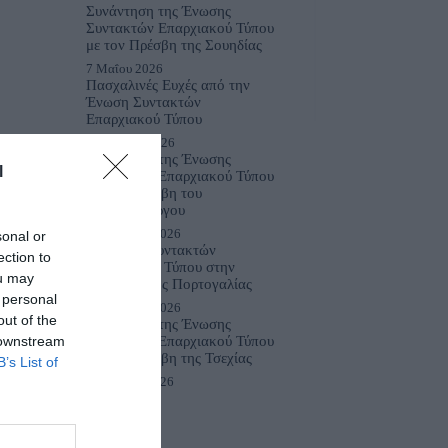
Συνάντηση της Ένωσης
Συντακτών Επαρχιακού Τύπου
με τον Πρέσβη της Σουηδίας
7 Μαΐου 2026
Πασχαλινές Ευχές από την
Ένωση Συντακτών
Επαρχιακού Τύπου
6 Απριλίου 2026
Συνάντηση της Ένωσης
l
Συντακτών Επαρχιακού Τύπου
με τον Πρέσβη του
Λουξεμβούργου
26 Μαρτίου 2026
sonal or
Η Ένωση Συντακτών
ection to
Επαρχιακού Τύπου στην
ou may
Πρεσβεία της Πορτογαλίας
 personal
16 Μαρτίου 2026
out of the
Συνάντηση της Ένωσης
 downstream
Συντακτών Επαρχιακού Τύπου
με τον Πρέσβη της Τσεχίας
B’s List of
4 Μαρτίου 2026
Εκδηλώσεις