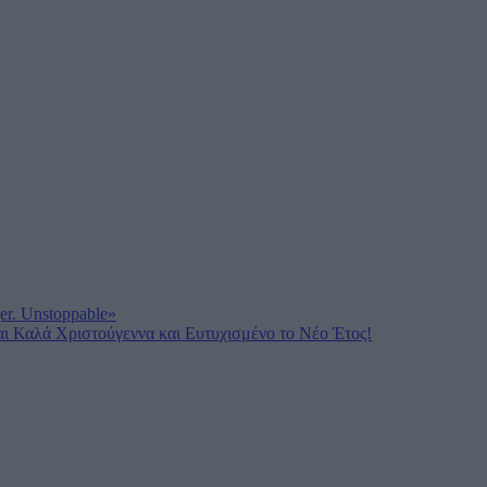
er. Unstoppable»
ι Καλά Χριστούγεννα και Ευτυχισμένο το Νέο Έτος!