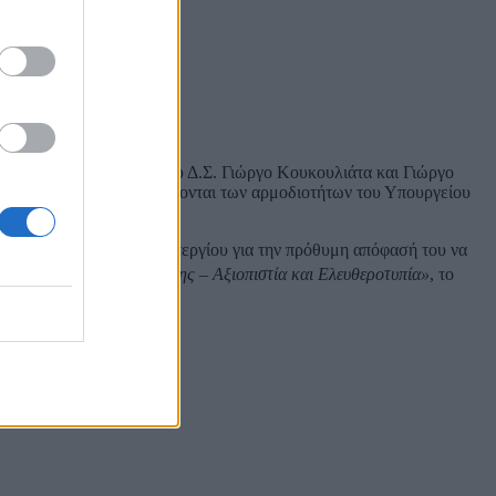
ουλουρά και τα μέλη του Δ.Σ. Γιώργο Κουκουλιάτα και Γιώργο
ιογραφικό κλάδο και άπτονται των αρμοδιοτήτων του Υπουργείου
νησης κ. Δημήτρη Παπαστεργίου για την πρόθυμη απόφασή του να
ερειακά Μέσα Ενημέρωσης – Αξιοπιστία και Ελευθεροτυπία»
, το