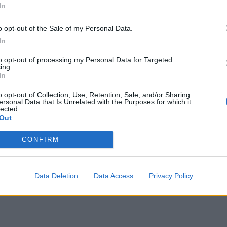
In
o opt-out of the Sale of my Personal Data.
In
to opt-out of processing my Personal Data for Targeted
ing.
In
τακτών Επαρχιακού Τύπου, αποτελούμενη από τον Πρόεδρο Γιώργο Κ
ς κ. Δημήτρη Παπαστεργίου, για ζητήματα που απασχολούν το δημοσ
o opt-out of Collection, Use, Retention, Sale, and/or Sharing
ersonal Data that Is Unrelated with the Purposes for which it
lected.
λουράς, απένειμε τιμητική πλακέτα στον Υπουργό Ψηφιακής Διακυβέρ
Out
ο
55
Πανελλήνιο Δημοσιογραφικό Συνέδριο της ΕΣΕΤ με τίτλο
«Περιφ
ην Καστοριά.
CONFIRM
Data Deletion
Data Access
Privacy Policy