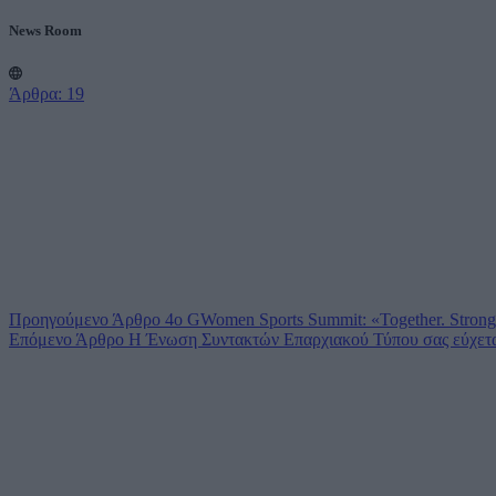
News Room
Άρθρα: 19
Προηγούμενο
Άρθρο
4ο GWomen Sports Summit: «Together. Strong
Επόμενο
Άρθρο
Η Ένωση Συντακτών Επαρχιακού Τύπου σας εύχετα