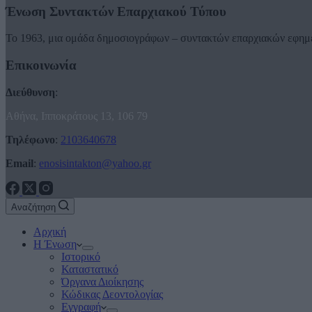
Ένωση Συντακτών Επαρχιακού Τύπου
Το 1963, μια ομάδα δημοσιογράφων – συντακτών επαρχιακών εφημ
Επικοινωνία
Διεύθυνση
:
Αθήνα, Ιπποκράτους 13, 106 79
Τηλέφωνο
:
2103640678
Email
:
enosisintakton@yahoo.gr
Αναζήτηση
Αρχική
Η Ένωση
Ιστορικό
Καταστατικό
Όργανα Διοίκησης
Κώδικας Δεοντολογίας
Εγγραφή