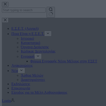
Μετάβαση
στο
περιεχόμενο
No
results
Ε.Σ.Ε.Τ. (Αρχική)
Ποια Είναι η Ε.Σ.Ε.Τ.
Ιστορικό
Καταστατικό
Όργανα Διοίκησης
Κώδικας Δεοντολογίας
Εγγραφή
Φόρμα Εγγραφής Νέου Μέλους στην ΕΣΕΤ
Ανακοινώσεις
Νέα
Άρθρα Μελών
Δραστηριότητες
Εκδηλώσεις
Επικοινωνία
Είσοδος για τα Μέλη Αρθρογράφους
Login