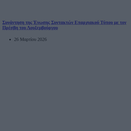
Συνάντηση της Ένωσης Συντακτών Επαρχιακού Τύπου με τον
Πρέσβη του Λουξεμβούργου
26 Μαρτίου 2026