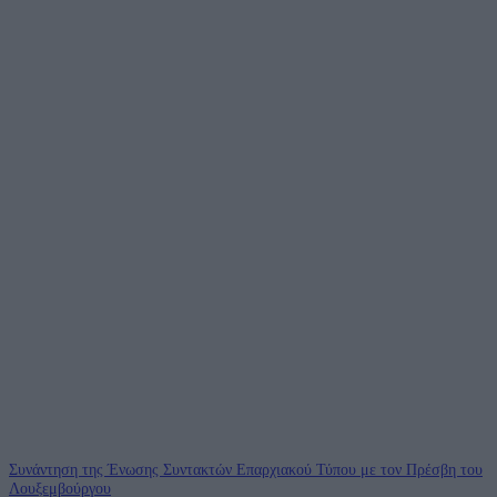
Συνάντηση της Ένωσης Συντακτών Επαρχιακού Τύπου με τον Πρέσβη του
Λουξεμβούργου