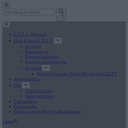
Μετάβαση
στο
περιεχόμενο
No
results
Ε.Σ.Ε.Τ. (Αρχική)
Ποια Είναι η Ε.Σ.Ε.Τ.
Ιστορικό
Καταστατικό
Όργανα Διοίκησης
Κώδικας Δεοντολογίας
Εγγραφή
Φόρμα Εγγραφής Νέου Μέλους στην ΕΣΕΤ
Ανακοινώσεις
Νέα
Άρθρα Μελών
Δραστηριότητες
Εκδηλώσεις
Επικοινωνία
Είσοδος για τα Μέλη Αρθρογράφους
Login