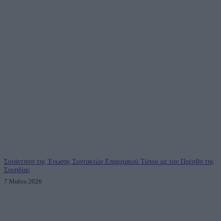
Συνάντηση της Ένωσης Συντακτών Επαρχιακού Τύπου με τον Πρέσβη της
Σουηδίας
7 Μαΐου 2026