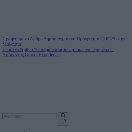
Προηγούμενο
Άρθρο
Δημοσιογραφικό Πρόγραμμα GIJC25 στην
Μαλαισία
Επόμενο
Άρθρο
"Ο παράδεισος δεν μπορεί να περιμένει" -
Αμάραντος Gravel Experience
No