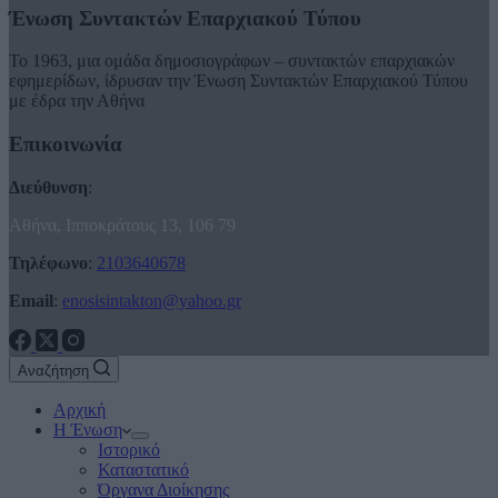
Ένωση Συντακτών Επαρχιακού Τύπου
Το 1963, μια ομάδα δημοσιογράφων – συντακτών επαρχιακών
εφημερίδων, ίδρυσαν την Ένωση Συντακτών Επαρχιακού Τύπου
με έδρα την Αθήνα
Επικοινωνία
Διεύθυνση
:
Αθήνα, Ιπποκράτους 13, 106 79
Τηλέφωνο
:
2103640678
Email
:
enosisintakton@yahoo.gr
Αναζήτηση
Αρχική
Η Ένωση
Ιστορικό
Καταστατικό
Όργανα Διοίκησης