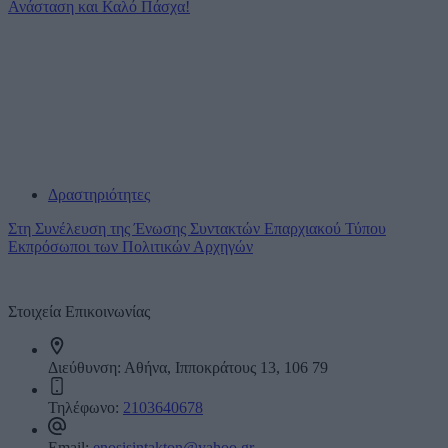
Ανάσταση και Καλό Πάσχα!
Δραστηριότητες
Στη Συνέλευση της Ένωσης Συντακτών Επαρχιακού Τύπου
Εκπρόσωποι των Πολιτικών Αρχηγών
Επικοινωνία
Στοιχεία Επικοινωνίας
Διεύθυνση:
Αθήνα, Ιπποκράτους 13, 106 79
Τηλέφωνο:
2103640678
Email:
enosisintakton@yahoo.gr