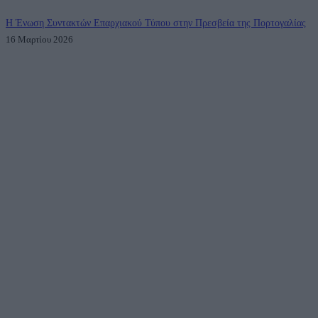
Η Ένωση Συντακτών Επαρχιακού Τύπου στην Πρεσβεία της Πορτογαλίας
16 Μαρτίου 2026