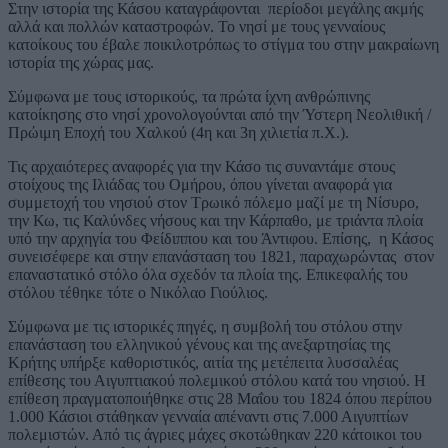
Στην ιστορία της Κάσου καταγράφονται περίοδοι μεγάλης ακμής
αλλά και πολλών καταστροφών. Το νησί με τους γενναίους
κατοίκους του έβαλε ποικιλοτρόπως το στίγμα του στην μακραίωνη
ιστορία της χώρας μας.
Σύμφωνα με τους ιστορικούς, τα πρώτα ίχνη ανθρώπινης
κατοίκησης στο νησί χρονολογούνται από την Ύστερη Νεολιθική /
Πρώιμη Εποχή του Χαλκού (4η και 3η χιλιετία π.Χ.).
Τις αρχαιότερες αναφορές για την Κάσο τις συναντάμε στους
στοίχους της Ιλιάδας του Ομήρου, όπου γίνεται αναφορά για
συμμετοχή του νησιού στον Τρωικό πόλεμο μαζί με τη Νίσυρο,
την Κω, τις Καλύνδες νήσους και την Κάρπαθο, με τριάντα πλοία
υπό την αρχηγία του Φείδιππου και του Άντιφου. Επίσης, η Κάσος
συνεισέφερε και στην επανάσταση του 1821, παραχωρώντας στον
επαναστατικό στόλο όλα σχεδόν τα πλοία της. Επικεφαλής του
στόλου τέθηκε τότε ο Νικόλαο Γιούλιος.
Σύμφωνα με τις ιστορικές πηγές, η συμβολή του στόλου στην
επανάσταση του ελληνικού γένους και της ανεξαρτησίας της
Κρήτης υπήρξε καθοριστικός, αιτία της μετέπειτα λυσσαλέας
επίθεσης του Αιγυπτιακού πολεμικού στόλου κατά του νησιού. Η
επίθεση πραγματοποιήθηκε στις 28 Μαΐου του 1824 όπου περίπου
1.000 Κάσιοι στάθηκαν γενναία απέναντι στις 7.000 Αιγυπτίων
πολεμιστών. Από τις άγριες μάχες σκοτώθηκαν 220 κάτοικοι του