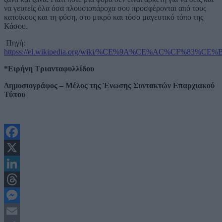
να γευτείς όλα όσα πλουσιοπάροχα σου προσφέρονται από τους
κατοίκους και τη φύση, στο μικρό και τόσο μαγευτικό τόπο της
Κάσου.
Πηγή:
httpss://el.wikipedia.org/wiki/%CE%9A%CE%AC%CF%83%CE
*Ειρήνη Τριανταφυλλίδου
Δημοσιογράφος – Μέλος της Ένωσης Συντακτών Επαρχιακού
Τύπου
Facebook
X
LinkedIn
Threads
Messenger