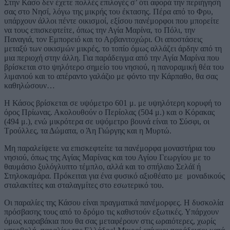
Στην Κάσο δεν έχετε πολλές επιλογές σ’ ότι αφορά την περιήγησή
σας στο Νησί, λόγω της μικρής του έκτασης. Πέρα από το Φρυ,
υπάρχουν άλλοι πέντε οικισμοί, εξίσου πανέμορφοι που μπορείτε
να τους επισκεφτείτε, όπως την Αγία Μαρίνα, το Πόλι, την
Παναγιά, τον Εμπορειό και το Αρβανιτοχώρι. Οι αποστάσεις
μεταξύ των οικισμών μικρές, το τοπίο όμως αλλάζει άρδην από τη
μια περιοχή στην άλλη. Για παράδειγμα από την Αγία Μαρίνα που
βρίσκεται στο ψηλότερο σημείο του νησιού, η πανοραμική θέα του
λιμανιού και το απέραντο γαλάζιο με φόντο την Κάρπαθο, θα σας
καθηλώσουν…
Η Κάσος βρίσκεται σε υψόμετρο 601 μ. με υψηλότερη κορυφή το
όρος Πρίωνας. Ακολουθούν ο Περίολας (504 μ.) και ο Κόρακας
(494 μ.), ενώ μικρότερα σε υψόμετρο βουνά είναι το Σύσφι, οι
Τρούλλες, τα Δώματα, ο Άη Γιώργης και η Μυρτώ.
Μη παραλείψετε να επισκεφτείτε τα πανέμορφα μοναστήρια του
νησιού, όπως της Αγίας Μαρίνας και του Αγίου Γεωργίου με το
θαυμάσιο ξυλόγλυπτο τέμπλο, αλλά και το σπήλαιο Σελάϊ ή
Στηλοκαμάρα. Πρόκειται για ένα φυσικό αξιοθέατο με μοναδικούς
σταλακτίτες και σταλαγμίτες στο εσωτερικό του.
Οι παραλίες της Κάσου είναι πραγματικά πανέμορφες. Η δυσκολία
πρόσβασης τους από το δρόμο τις καθιστούν εξωτικές. Υπάρχουν
όμως καραβάκια που θα σας μεταφέρουν στις ωραιότερες, χωρίς