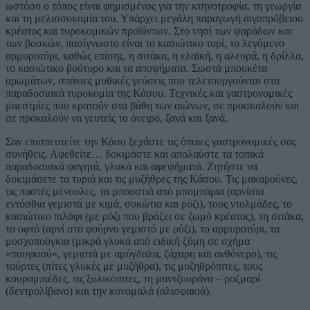
ωστόσο ο τόπος είναι φημισμένος για την κτηνοτροφία, τη γεωργία
και τη μελισσοκομία του. Υπάρχει μεγάλη παραγωγή αιγοπρόβειου
κρέατος και τυροκομικών προϊόντων. Στο νησί των ψαράδων και
των βοσκών, πασίγνωστο είναι το κασιώτικο τυρί, το λεγόμενο
αρμυροτύρι, καθώς επίσης, η σιτάκα, η ελαϊκή, η αλευρά, η δρίλλα,
το κασιώτικο βούτυρο και τα αποψήματα. Σωστά μπουκέτα
αρωμάτων, σπάνιες μυθικές γεύσεις που τελετουργούνται στα
παραδοσιακά τυροκομία της Κάσου. Τεχνικές και γαστρονομικές
μαεστρίες που κρατούν στα βάθη των αιώνων, σε προσκαλούν και
σε προκαλούν να γευτείς το όνειρο, ξανά και ξανά.
Σαν επισπευτείτε την Κάσο ξεχάστε τις όποιες γαστρονομικές σας
συνήθεις. Αφεθείτε… δοκιμάστε και απολαύστε τα τοπικά
παραδοσιακά φαγητά, γλυκά και αφεψήματά. Ζητήστε να
δοκιμάσετε τα τυριά και τις μυζήθρες της Κάσου. Τις μακαρούνες,
τις παστές μένουλες, τα μπουστιά από μπομπάρια (αρνίσια
εντόσθια γεμιστά με κιμά, συκώτια και ρύζι), τους ντολμάδες, το
κασιώτικο πιλάφι (με ρύζι που βράζει σε ζωμό κρέατος), τη σιτάκα,
το οφτό (αρνί στο φούρνο γεμιστό με ρύζι), το αρμυροτύρι, τα
μοσχοπούγκια (μικρά γλυκά από ειδική ζύμη σε σχήμα
«πουγκιού», γεμιστά με αμύγδαλα, ζάχαρη και ανθόνερο), τις
τούρτες (πίτες γλυκές με μυζήθρα), τις μυζηθρόπιτες, τους
κουραμπιέδες, τις ξυλικόπιτες, τη μαντζουράνα – ροζμαρί
(δεντρολίβανο) και την κυνομαλά (αλισφακιά).