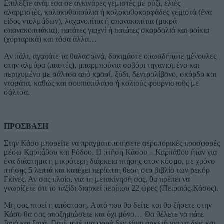
Επιλέξτε ανάμεσα σε αγκινάρες γεμιστές με ρύζι, ελιές
αλαρμιστές, κολοκυθοπούλια ή κολοκυθοκορφάδες γεμιστά (ένα
είδος ντολμάδων), λαχανοπίτια ή σπανακοπίτια (μικρά
σπανακοπιτάκια), πατάτες γιαχνί ή πατάτες σκορδαλιά και ροΐκια
(χορταρικά) και τόσα άλλα…
Αν πάλι, αγαπάτε τα θαλασσινά, δοκιμάστε οπωσδήποτε μένουλες
στην αλμύρα (παστές), μπαρμπούνια σαβόρι τηγανισμένα και
περιχυμένα με σάλτσα από κρασί, ξύδι, δεντρολίβανο, σκόρδο και
ντομάτα, καθώς και σουπιοπίλαφο ή κολιούς φουρνιστούς με
σάλτσα.
ΠΡΟΣΒΑΣΗ
Στην Κάσο μπορείτε να πραγματοποιήσετε αεροπορικές προσφορές
μέσω Καρπάθου και Ρόδου. Η πτήση Κάσου – Καρπάθου ήταν για
ένα διάστημα η μικρότερη διάρκεια πτήσης στον κόσμο, με χρόνο
πτήσης 5 λεπτά και κατέχει περίοπτη θέση στο βιβλίο των ρεκόρ
Γκίνες. Αν σας πλοίο, για τη μετακίνησή σας, θα πρέπει να
γνωρίζετε ότι το ταξίδι διαρκεί περίπου 22 ώρες (Πειραιάς-Κάσος).
Μη σας πτοεί η απόσταση. Αυτά που θα δείτε και θα ζήσετε στην
Κάσο θα σας αποζημιώσετε και όχι μόνο… Θα θέλετε να πάτε
ξανά και ξανά. Γιατί ποτέ μια φορά δεν είναι αρκετή για να δεις και