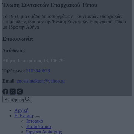
Ένωση Συντακτών Επαρχιακού Τύπου
Το 1963, μια ομάδα δημοσιογράφων – συντακτών επαρχιακών
εφημερίδων, ίδρυσαν την Ένωση Συντακτών Επαρχιακού Τύπου
με έδρα την Αθήνα
Επικοινωνία
Διεύθυνση
:
Αθήνα, Ιπποκράτους 13, 106 79
Τηλέφωνο
:
2103640678
Email
:
enosisintakton@yahoo.gr
Αναζήτηση
Αρχική
Η Ένωση
Ιστορικό
Καταστατικό
Όργανα Διοίκησης