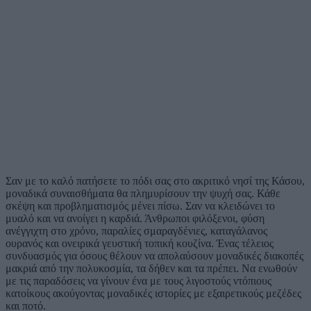
Σαν με το καλό πατήσετε το πόδι σας στο ακριτικό νησί της Κάσου,
μοναδικά συναισθήματα θα πλημυρίσουν την ψυχή σας. Κάθε
σκέψη και προβληματισμός μένει πίσω. Σαν να κλειδώνει το
μυαλό και να ανοίγει η καρδιά. Άνθρωποι φιλόξενοι, φύση
ανέγγιχτη στο χρόνο, παραλίες σμαραγδένιες, καταγάλανος
ουρανός και ονειρικά γευστική τοπική κουζίνα. Ένας τέλειος
συνδυασμός για όσους θέλουν να απολαύσουν μοναδικές διακοπές
μακριά από την πολυκοσμία, τα δήθεν και τα πρέπει. Να ενωθούν
με τις παραδόσεις να γίνουν ένα με τους λιγοστούς ντόπιους
κατοίκους ακούγοντας μοναδικές ιστορίες με εξαιρετικούς μεζέδες
και ποτό.