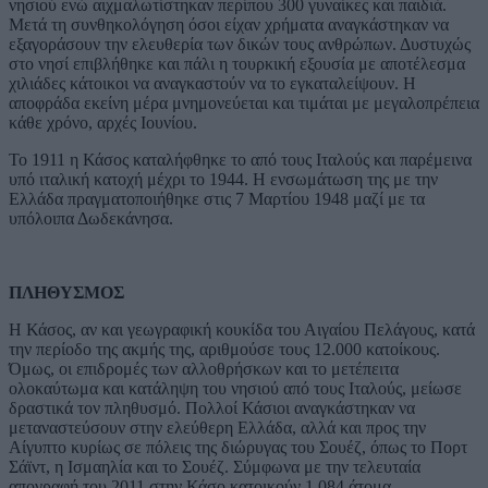
νησιού ενώ αιχμαλωτίστηκαν περίπου 300 γυναίκες και παιδιά.
Μετά τη συνθηκολόγηση όσοι είχαν χρήματα αναγκάστηκαν να
εξαγοράσουν την ελευθερία των δικών τους ανθρώπων. Δυστυχώς
στο νησί επιβλήθηκε και πάλι η τουρκική εξουσία με αποτέλεσμα
χιλιάδες κάτοικοι να αναγκαστούν να το εγκαταλείψουν. Η
αποφράδα εκείνη μέρα μνημονεύεται και τιμάται με μεγαλοπρέπεια
κάθε χρόνο, αρχές Ιουνίου.
Το 1911 η Κάσος καταλήφθηκε το από τους Ιταλούς και παρέμεινα
υπό ιταλική κατοχή μέχρι το 1944. Η ενσωμάτωση της με την
Ελλάδα πραγματοποιήθηκε στις 7 Μαρτίου 1948 μαζί με τα
υπόλοιπα Δωδεκάνησα.
ΠΛΗΘΥΣΜΟΣ
Η Κάσος, αν και γεωγραφική κουκίδα του Αιγαίου Πελάγους, κατά
την περίοδο της ακμής της, αριθμούσε τους 12.000 κατοίκους.
Όμως, οι επιδρομές των αλλοθρήσκων και το μετέπειτα
ολοκαύτωμα και κατάληψη του νησιού από τους Ιταλούς, μείωσε
δραστικά τον πληθυσμό. Πολλοί Κάσιοι αναγκάστηκαν να
μεταναστεύσουν στην ελεύθερη Ελλάδα, αλλά και προς την
Αίγυπτο κυρίως σε πόλεις της διώρυγας του Σουέζ, όπως το Πορτ
Σάϊντ, η Ισμαηλία και το Σουέζ. Σύμφωνα με την τελευταία
απογραφή του 2011 στην Κάσο κατοικούν 1.084 άτομα.