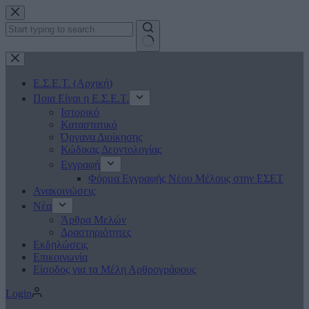
Μετάβαση
στο
περιεχόμενο
No
results
Ε.Σ.Ε.Τ. (Αρχική)
Ποια Είναι η Ε.Σ.Ε.Τ.
Ιστορικό
Καταστατικό
Όργανα Διοίκησης
Κώδικας Δεοντολογίας
Εγγραφή
Φόρμα Εγγραφής Νέου Μέλους στην ΕΣΕΤ
Ανακοινώσεις
Νέα
Άρθρα Μελών
Δραστηριότητες
Εκδηλώσεις
Επικοινωνία
Είσοδος για τα Μέλη Αρθρογράφους
Login