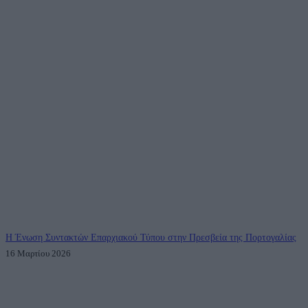
Η Ένωση Συντακτών Επαρχιακού Τύπου στην Πρεσβεία της Πορτογαλίας
16 Μαρτίου 2026