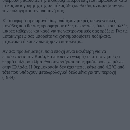
υπερβολή, παραλίες της Ελλάδος! Μικροί επίγειοι παράδεισοι κατά
μήκος ακτογραμμής της σε μήκος 59 χιλ. θα σας ανταμείψουν για
την επιλογή και την υπομονή σας.
Σ΄ ότι αφορά τη διαμονή σας, υπάρχουν μικρές οικογενειακές
μονάδες που θα σας προσφέρουν όλες τις ανέσεις, όπως και πολλές
μικρές ταβέρνες και καφέ για τις γαστρονομικές σας ορέξεις. Για τις
μετακινήσεις σας μπορείτε να χρησιμοποιήσετε ποδήλατα,
μηχανάκια ή και ενοικιαζόμενα αυτοκίνητα.
Αν σας προβληματίζει ποιά εποχή είναι καλύτερη για να
επισκεφτείτε την Κάσο, θα πρέπει να γνωρίζετε ότι το νησί έχει
θερμό ημίξηρο κλίμα. Θα συναντήσετε τους ηπιότερους χειμώνες
στην Ελλάδα. Η θερμοκρασία δεν έχει πέσει κάτω από 4.2°C από
τότε που υπάρχουν μετεωρολογικά δεδομένα για την περιοχή
(1989).