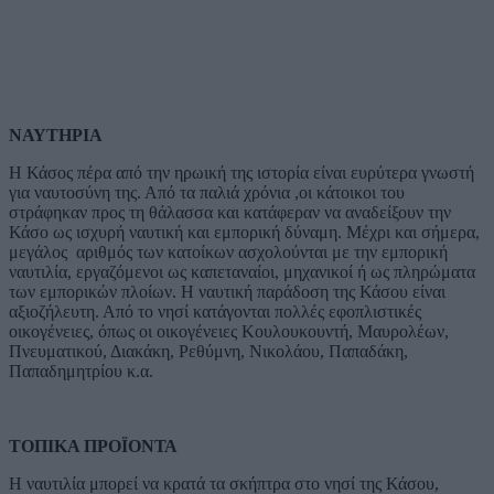
ΝΑΥΤΗΡΙΑ
Η Κάσος πέρα από την ηρωική της ιστορία είναι ευρύτερα γνωστή
για ναυτοσύνη της. Από τα παλιά χρόνια ,οι κάτοικοι του
στράφηκαν προς τη θάλασσα και κατάφεραν να αναδείξουν την
Κάσο ως ισχυρή ναυτική και εμπορική δύναμη. Μέχρι και σήμερα,
μεγάλος αριθμός των κατοίκων ασχολούνται με την εμπορική
ναυτιλία, εργαζόμενοι ως καπεταναίοι, μηχανικοί ή ως πληρώματα
των εμπορικών πλοίων. Η ναυτική παράδοση της Κάσου είναι
αξιοζήλευτη. Από το νησί κατάγονται πολλές εφοπλιστικές
οικογένειες, όπως οι οικογένειες Κουλουκουντή, Μαυρολέων,
Πνευματικού, Διακάκη, Ρεθύμνη, Νικολάου, Παπαδάκη,
Παπαδημητρίου κ.α.
ΤΟΠΙΚΑ ΠΡΟΪΟΝΤΑ
Η ναυτιλία μπορεί να κρατά τα σκήπτρα στο νησί της Κάσου,