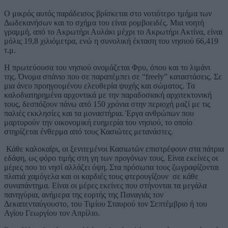
Ο μικρός αυτός παράδεισος βρίσκεται στο νοτιότερο τμήμα των
Δωδεκανήσων και το σχήμα του είναι ρομβοειδές. Μια νοητή
γραμμή, από το Ακρωτήρι Αυλάκι μέχρι το Ακρωτήρι Ακτίνα, είναι
μόλις 19,8 χιλιόμετρα, ενώ η συνολική έκταση του νησιού 66,419
τ.μ.
Η πρωτεύουσα του νησιού ονομάζεται Φρυ, όπου και το λιμάνι
της. Όνομα σπάνιο που σε παραπέμπει σε “freely” καταστάσεις. Σε
μια άνευ προηγουμένου ελευθερία ψυχής και σώματος. Τα
καλοδιατηρημένα αρχοντικά με την παραδοσιακή αρχιτεκτονική
τους, δεσπόζουν πάνω από 150 χρόνια στην περιοχή μαζί με τις
παλιές εκκλησίες και τα μοναστήρια. Έργα ανθρώπων που
μαρτυρούν την οικονομική ευημερία του νησιού, το οποίο
στηρίζεται ένθερμα από τους Κασιώτες μετανάστες.
Κάθε καλοκαίρι, οι ξενιτεμένοι Κασιωτών επιστρέφουν στα πάτρια
εδάφη, ως φόρο τιμής στη γη των προγόνων τους. Είναι εκείνες οι
μέρες που το νησί αλλάζει όψη. Στα πρόσωπα τους ζωγραφίζονται
πλατιά χαμόγελα και οι καρδιές τους φτερουγίζουν σε κάθε
συναπάντημα. Είναι οι μέρες εκείνες που στήνονται τα μεγάλα
πανηγύρια, ανήμερα της εορτής της Παναγιάς τον
Δεκαπενταύγουστο, του Τιμίου Σταυρού τον Σεπτέμβριο ή του
Αγίου Γεωργίου τον Απρίλιο.