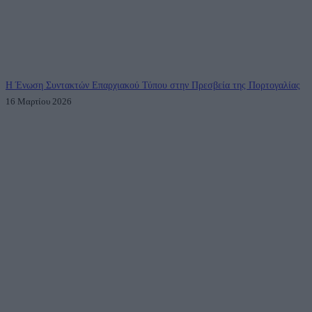
Η Ένωση Συντακτών Επαρχιακού Τύπου στην Πρεσβεία της Πορτογαλίας
16 Μαρτίου 2026