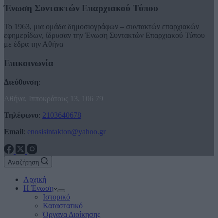
Ένωση Συντακτών Επαρχιακού Τύπου
Το 1963, μια ομάδα δημοσιογράφων – συντακτών επαρχιακών
εφημερίδων, ίδρυσαν την Ένωση Συντακτών Επαρχιακού Τύπου
με έδρα την Αθήνα
Επικοινωνία
Διεύθυνση
:
Αθήνα, Ιπποκράτους 13, 106 79
Τηλέφωνο
:
2103640678
Email
:
enosisintakton@yahoo.gr
Αναζήτηση
Αρχική
Η Ένωση
Ιστορικό
Καταστατικό
Όργανα Διοίκησης