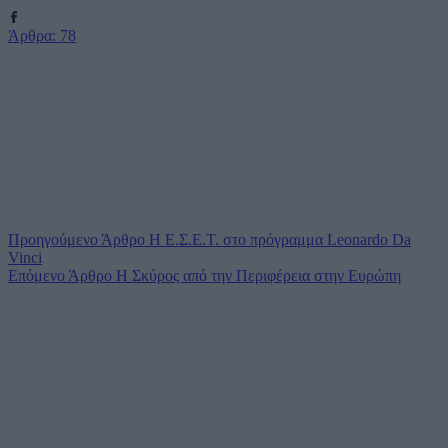
Άρθρα: 78
Προηγούμενο
Άρθρο
Η Ε.Σ.Ε.Τ. στο πρόγραμμα Leonardo Da
Vinci
Επόμενο
Άρθρο
Η Σκύρος από την Περιφέρεια στην Ευρώπη