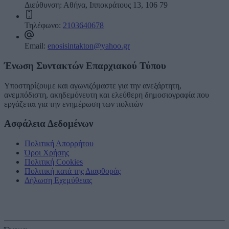
Διεύθυνση:
Αθήνα, Ιπποκράτους 13, 106 79
Τηλέφωνο:
2103640678
Email:
enosisintakton@yahoo.gr
Ένωση Συντακτών Επαρχιακού Τύπου
Υποστηρίζουμε και αγωνιζόμαστε για την ανεξάρτητη,
ανεμπόδιστη, ακηδεμόνευτη και ελεύθερη δημοσιογραφία που
εργάζεται για την ενημέρωση των πολιτών
Ασφάλεια Δεδομένων
Πολιτική Απορρήτου
Όροι Χρήσης
Πολιτική Cookies
Πολιτική κατά της Διαφθοράς
Δήλωση Εχεμύθειας
Εγγραφείτε στο ενημερωτικό μας δελτίο