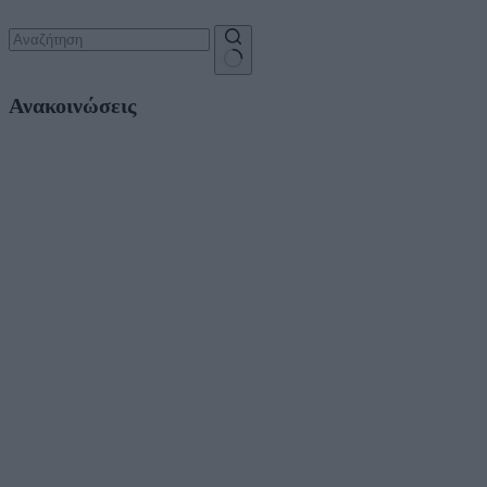
No
Ανακοινώσεις
results