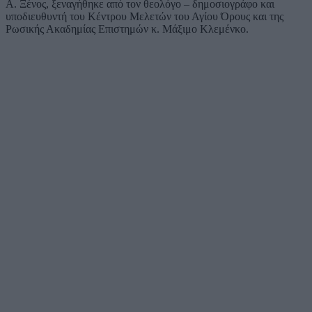
Α. Ξένος, ξεναγήθηκε από τον θεολόγο – δημοσιογράφο και
υποδιευθυντή του Κέντρου Μελετών του Αγίου Όρους και της
Ρωσικής Ακαδημίας Επιστημών κ. Μάξιμο Κλεμένκο.