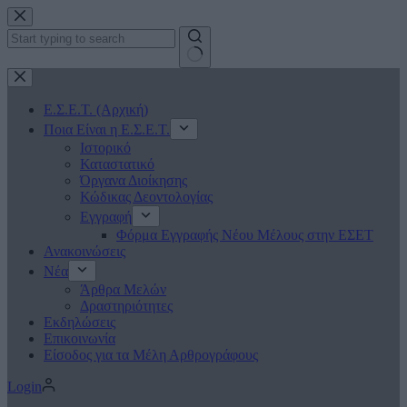
Μετάβαση
στο
περιεχόμενο
No
results
Ε.Σ.Ε.Τ. (Αρχική)
Ποια Είναι η Ε.Σ.Ε.Τ.
Ιστορικό
Καταστατικό
Όργανα Διοίκησης
Κώδικας Δεοντολογίας
Εγγραφή
Φόρμα Εγγραφής Νέου Μέλους στην ΕΣΕΤ
Ανακοινώσεις
Νέα
Άρθρα Μελών
Δραστηριότητες
Εκδηλώσεις
Επικοινωνία
Είσοδος για τα Μέλη Αρθρογράφους
Login