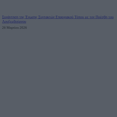
Συνάντηση της Ένωσης Συντακτών Επαρχιακού Τύπου με τον Πρέσβη του
Λουξεμβούργου
26 Μαρτίου 2026