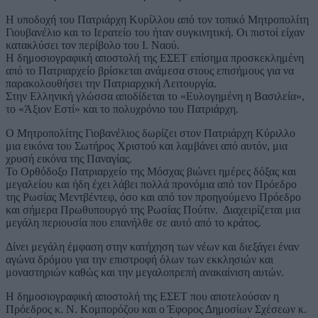
Η υποδοχή του Πατριάρχη Κυρίλλου από τον τοπικό Μητροπολίτη
Γιουβανέλιο και το Ιερατείο του ήταν συγκινητική. Οι πιστοί είχαν
κατακλύσει τον περίβολο του Ι. Ναού.
Η δημοσιογραφική αποστολή της ΕΣΕΤ επίσημα προσκεκλημένη
από το Πατριαρχείο βρίσκεται ανάμεσα στους επισήμους για να
παρακολουθήσει την Πατριαρχική Λειτουργία.
Στην Ελληνική γλώσσα αποδίδεται το «Ευλογημένη η Βασιλεία»,
το «Άξιον Εστί» και το πολυχρόνιο του Πατριάρχη.
Ο Μητροπολίτης Γιοβανέλιος δωρίζει στον Πατριάρχη Κύριλλο
μια εικόνα του Σωτήρος Χριστού και λαμβάνει από αυτόν, μια
χρυσή εικόνα της Παναγίας.
Το Ορθόδοξο Πατριαρχείο της Μόσχας βιώνει ημέρες δόξας και
μεγαλείου και ήδη έχει λάβει πολλά προνόμια από τον Πρόεδρο
της Ρωσίας Μεντβέντεφ, όσο και από τον προηγούμενο Πρόεδρο
και σήμερα Πρωθυπουργό της Ρωσίας Πούτιν. Διαχειρίζεται μια
μεγάλη περιουσία που επανήλθε σε αυτό από το κράτος.
Δίνει μεγάλη έμφαση στην κατήχηση των νέων και διεξάγει έναν
αγώνα δρόμου για την επιστροφή όλων των εκκλησιών και
μοναστηριών καθώς και την μεγαλοπρεπή ανακαίνιση αυτών.
Η δημοσιογραφική αποστολή της ΕΣΕΤ που αποτελούσαν η
Πρόεδρος κ. Ν. Κομπορόζου και ο Έφορος Δημοσίων Σχέσεων κ.