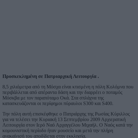
Προσκεκλημένη σε Πατριαρχική Λειτουργία .
8,5 χιλιόμετρα από τη Μόσχα είναι κτισμένη η πόλη Κολόμνα που
περιβάλλεται από απέραντα δάση και την διαρρέει ο ποταμός
Μόσκβα με τον παραπόταμο Οκά. Στα σπλάχνα της
κατασκευάζονται οι περίφημοι πύραυλοι S300 και S400.
Την πόλη αυτή επισκέφθηκε ο Πατριάρχης της Ρωσίας Κύριλλος
για να τελέσει την Κυριακή 13 Σεπτεμβρίου 2009 Αρχιερατική
Λειτουργία στον Ιερό Ναό Αρχαγγέλου Μιχαήλ. Ο Ναός κατά την
κομουνιστική περίοδο ήταν μουσείο και μετά την πλήρη
ανακαίνισή του αποδίδεται στην εκκλησία.