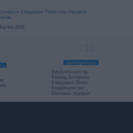
υντακτών Επαρχιακού Τύπου στην Πρεσβεία
γαλίας
Μαρτίου 2026
Δραστηριότητες
ες
Στη Συνέλευση της
Ένωσης Συντακτών
ας
Επαρχιακού Τύπου
αση
Εκπρόσωποι των
Πολιτικών Αρχηγών