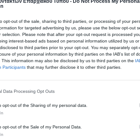
ντακτών Επαρχιακού Τύπου -
Do Not Process My Persona
ατα.
on
άθεση συνεργασίας για την υλοποίηση δράσεων και
to opt-out of the sale, sharing to third parties, or processing of your per
formation for targeted advertising by us, please use the below opt-out s
r selection. Please note that after your opt-out request is processed y
——————————
eing interest-based ads based on personal information utilized by us or
disclosed to third parties prior to your opt-out. You may separately opt-
losure of your personal information by third parties on the IAB’s list of
. This information may also be disclosed by us to third parties on the
IA
Participants
that may further disclose it to other third parties.
l Data Processing Opt Outs
o opt-out of the Sharing of my personal data.
In
o opt-out of the Sale of my Personal Data.
In