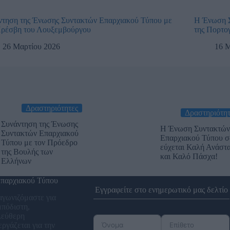
ντηση της Ένωσης Συντακτών Επαρχιακού Τύπου με
Η Ένωση Σ
Πρέσβη του Λουξεμβούργου
της Πορτο
26 Μαρτίου 2026
16 
Δραστηριότητες
Δραστηριότητ
Συνάντηση της Ένωσης
Η Ένωση Συντακτών
Συντακτών Επαρχιακού
Επαρχιακού Τύπου σ
Τύπου με τον Πρόεδρο
εύχεται Καλή Ανάστ
της Βουλής των
και Καλό Πάσχα!
Ελλήνων
παρχιακού Τύπου
Εγγραφείτε στο ενημερωτικό μας δελτίο
αγωνιζόμαστε για
μπόδιστη,
λεύθερη
ργάζεται για την