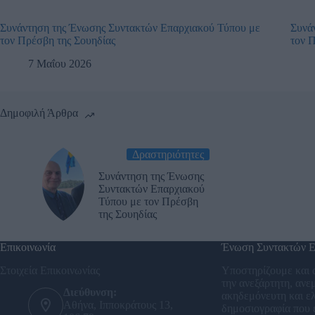
Συνάντηση της Ένωσης Συντακτών Επαρχιακού Τύπου με
Συνά
τον Πρέσβη της Σουηδίας
τον 
7 Μαΐου 2026
Δημοφιλή Άρθρα
Δραστηριότητες
Συνάντηση της Ένωσης
Συντακτών Επαρχιακού
Τύπου με τον Πρέσβη
της Σουηδίας
Επικοινωνία
Ένωση Συντακτών Ε
Στοιχεία Επικοινωνίας
Υποστηρίζουμε και 
την ανεξάρτητη, ανε
Διεύθυνση:
ακηδεμόνευτη και ε
Αθήνα, Ιπποκράτους 13,
δημοσιογραφία που ε