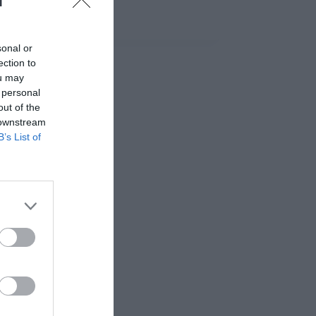
l
sonal or
ection to
ou may
 personal
out of the
 downstream
B’s List of