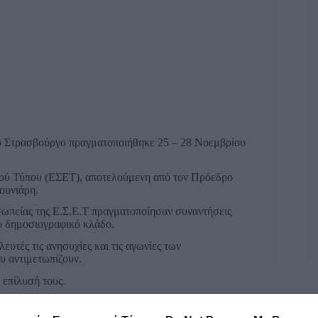
ο Στρασβούργο πραγματοποιήθηκε 25 – 28 Νοεμβρίου
κού Τύπου (ΕΣΕΤ), αποτελούμενη από τον Πρόεδρο
ουνιάρη.
οσωπείας της Ε.Σ.Ε.Τ πραγματοποίησαν συναντήσεις
ο δημοσιογραφικό κλάδο.
τές τις ανησυχίες και τις αγωνίες των
υ αντιμετωπίζουν.
 επίλυσή τους.
ζεται στην περιφέρεια για την ανάδειξη των
να πραγματοποιηθούν, ώστε να ενισχυθεί το