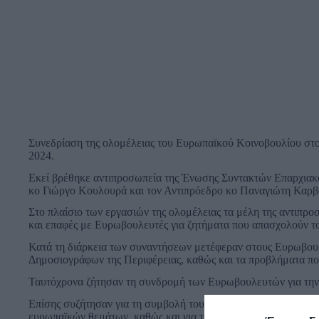
Συνεδρίαση της ολομέλειας του Ευρωπαϊκού Κοινοβουλίου στ
2024.
Εκεί βρέθηκε αντιπροσωπεία της Ένωσης Συντακτών Επαρχια
κο Γιώργο Κουλουρά και τον Αντιπρόεδρο κο Παναγιώτη Καρβ
Στο πλαίσιο των εργασιών της ολομέλειας τα μέλη της αντιπρ
και επαφές με Ευρωβουλευτές για ζητήματα που απασχολούν τ
Κατά τη διάρκεια των συναντήσεων μετέφεραν στους Ευρωβουλευ
Δημοσιογράφων της Περιφέρειας, καθώς και τα προβλήματα πο
Ταυτόχρονα ζήτησαν τη συνδρομή των Ευρωβουλευτών για την
Επίσης συζήτησαν για τη συμβολή του δημοσιογράφου που εργά
ευρωπαϊκών θεμάτων, καθώς και για τις δράσεις που μπορούν 