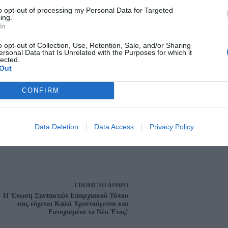
to opt-out of processing my Personal Data for Targeted
ing.
In
o opt-out of Collection, Use, Retention, Sale, and/or Sharing
ersonal Data that Is Unrelated with the Purposes for which it
lected.
Out
CONFIRM
Data Deletion
Data Access
Privacy Policy
ΕΠΌΜΕΝΟ
ΆΡΘΡΟ
Η Ένωση Συντακτών Επαρχιακού Τύπου
σας εύχεται Καλά Χριστούγεννα και
Ευτυχισμένο το Νέο Έτος!