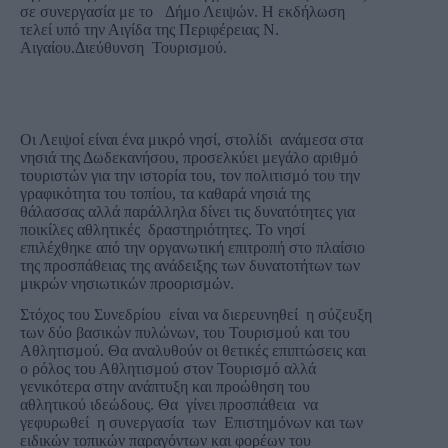
σε συνεργασία με το Δήμο Λειψών. Η εκδήλωση
τελεί υπό την Αιγίδα της Περιφέρειας Ν.
Αιγαίου.Διεύθυνση Τουρισμού.
Οι Λειψοί είναι ένα μικρό νησί, στολίδι ανάμεσα στα
νησιά της Δωδεκανήσου, προσελκύει μεγάλο αριθμό
τουριστών για την ιστορία του, τον πολιτισμό του την
γραφικότητα του τοπίου, τα καθαρά νησιά της
θάλασσας αλλά παράλληλα δίνει τις δυνατότητες για
ποικίλες αθλητικές δραστηριότητες. Το νησί
επιλέχθηκε από την οργανωτική επιτροπή στο πλαίσιο
της προσπάθειας της ανάδειξης των δυνατοτήτων των
μικρών νησιωτικών προορισμών.
Στόχος του Συνεδρίου είναι να διερευνηθεί η σύζευξη
των δύο βασικών πυλώνων, του Τουρισμού και του
Αθλητισμού. Θα αναλυθούν οι θετικές επιπτώσεις και
ο ρόλος του Αθλητισμού στον Τουρισμό αλλά
γενικότερα στην ανάπτυξη και προώθηση του
αθλητικού ιδεώδους. Θα γίνει προσπάθεια να
γεφυρωθεί η συνεργασία των Επιστημόνων και των
ειδικών τοπικών παραγόντων και φορέων του