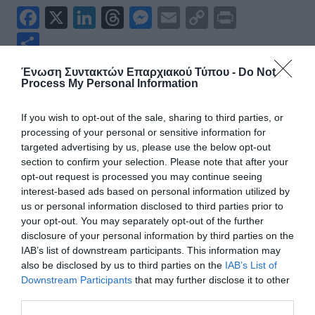
Fa
X
Li
T
M
E
C
Pr
ce
nk
hr
es
m
op
in
Μ
bo
ed
ea
se
ail
y
t
οι
Ένωση Συντακτών Επαρχιακού Τύπου -
Do Not
ok
In
ds
ng
Li
ρ
Process My Personal Information
er
nk
α
ΠΡΟΗΓΟΎΜΕΝΟ
ΕΠΌΜΕΝΟ
If you wish to opt-out of the sale, sharing to third parties, or
στ
processing of your personal or sensitive information for
targeted advertising by us, please use the below opt-out
εί
section to confirm your selection. Please note that after your
Σχετικά Άρθρα
τε
opt-out request is processed you may continue seeing
interest-based ads based on personal information utilized by
us or personal information disclosed to third parties prior to
your opt-out. You may separately opt-out of the further
disclosure of your personal information by third parties on the
IAB’s list of downstream participants. This information may
also be disclosed by us to third parties on the
IAB’s List of
Downstream Participants
that may further disclose it to other
third parties.