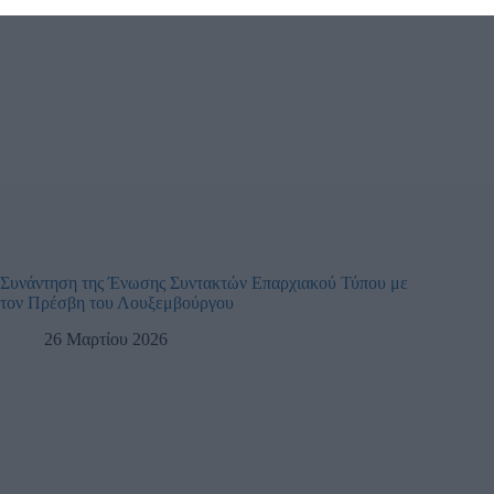
Συνάντηση της Ένωσης Συντακτών Επαρχιακού Τύπου με
τον Πρέσβη του Λουξεμβούργου
26 Μαρτίου 2026