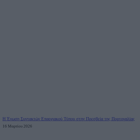
Η Ένωση Συντακτών Επαρχιακού Τύπου στην Πρεσβεία της Πορτογαλίας
16 Μαρτίου 2026