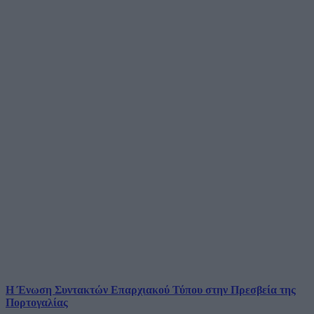
Η Ένωση Συντακτών Επαρχιακού Τύπου στην Πρεσβεία της
Πορτογαλίας