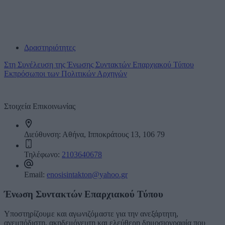
Δραστηριότητες
Στη Συνέλευση της Ένωσης Συντακτών Επαρχιακού Τύπου
Εκπρόσωποι των Πολιτικών Αρχηγών
Επικοινωνία
Στοιχεία Επικοινωνίας
Διεύθυνση:
Αθήνα, Ιπποκράτους 13, 106 79
Τηλέφωνο:
2103640678
Email:
enosisintakton@yahoo.gr
Ένωση Συντακτών Επαρχιακού Τύπου
Υποστηρίζουμε και αγωνιζόμαστε για την ανεξάρτητη,
ανεμπόδιστη, ακηδεμόνευτη και ελεύθερη δημοσιογραφία που