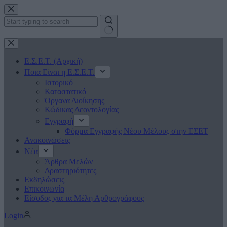
Μετάβαση
στο
περιεχόμενο
No
results
Ε.Σ.Ε.Τ. (Αρχική)
Ποια Είναι η Ε.Σ.Ε.Τ.
Ιστορικό
Καταστατικό
Όργανα Διοίκησης
Κώδικας Δεοντολογίας
Εγγραφή
Φόρμα Εγγραφής Νέου Μέλους στην ΕΣΕΤ
Ανακοινώσεις
Νέα
Άρθρα Μελών
Δραστηριότητες
Εκδηλώσεις
Επικοινωνία
Είσοδος για τα Μέλη Αρθρογράφους
Login