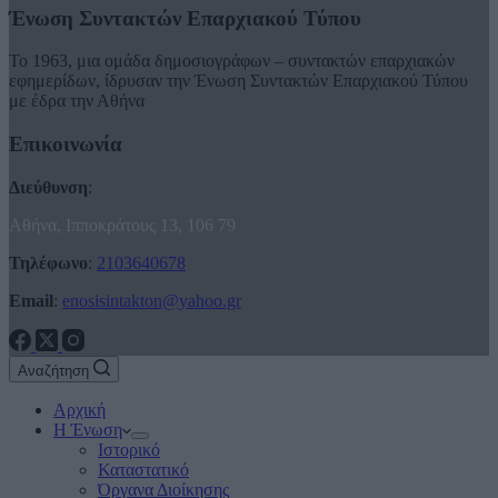
Ένωση Συντακτών Επαρχιακού Τύπου
Το 1963, μια ομάδα δημοσιογράφων – συντακτών επαρχιακών
εφημερίδων, ίδρυσαν την Ένωση Συντακτών Επαρχιακού Τύπου
με έδρα την Αθήνα
Επικοινωνία
Διεύθυνση
:
Αθήνα, Ιπποκράτους 13, 106 79
Τηλέφωνο
:
2103640678
Email
:
enosisintakton@yahoo.gr
Αναζήτηση
Αρχική
Η Ένωση
Ιστορικό
Καταστατικό
Όργανα Διοίκησης